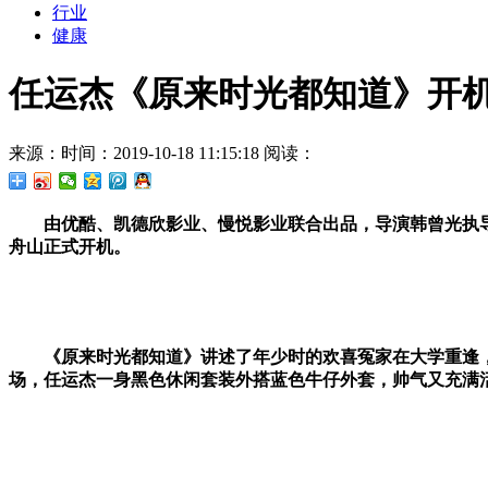
行业
健康
任运杰《原来时光都知道》开机
来源：
时间：2019-10-18 11:15:18
阅读：
由
优酷、凯德欣影业、慢悦影业联合出品，
导演
韩曾光执
舟山正式开机。
《原来时光都知道》讲述
了年少时的欢喜冤家在大学重逢
场，任运杰
一身黑色休闲套装外搭蓝色牛仔外套，帅气又充满