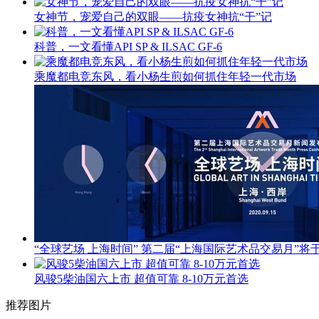
女神节，宠爱自己的双眼——抗疫女神抗“干”记
科普，一文看懂API SP & ILSAC GF-6
乘魔都电竞东风，看小杨生煎如何抓住年轻一代市场
“全球艺场 上海时间” 第二届“上海国际艺术品交易月”将于
风骏5柴油国六上市 超值可靠 8-10万元首选
推荐图片