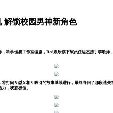
 解锁校园男神新角色
导，科学怪婴工作室编剧
，Red娱乐旗下演员任运杰携手
李歌洋
，将打闹互怼又相互吸引的故事继续进行，最终寻回了那段遗失
活力，状态极佳。