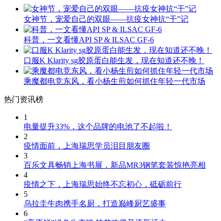
女神节，宠爱自己的双眼——抗疫女神抗“干”记
科普，一文看懂API SP & ILSAC GF-6
口服K Klarity sg胶原蛋白能生发，现在知道还不晚！
乘魔都电竞东风，看小杨生煎如何抓住年轻一代市场
热门资讯榜
1
电量提升33%，这个品牌的电池了不起啦！
2
疫情面前，上海瑞思学员泪目朋友圈
3
百乐文具畅销上海书展，新品MR3钢笔套装惊艳亮相
4
疫情之下，上海瑞思始终不忘初心，砥砺前行
5
乌拉圭牛肉携手名厨，打造巅峰厨艺盛事
6