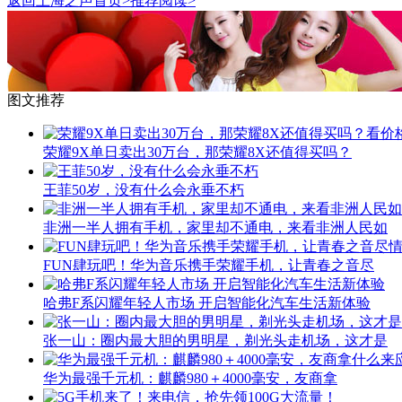
返回上海之声首页>推荐阅读>
图文推荐
荣耀9X单日卖出30万台，那荣耀8X还值得买吗？
王菲50岁，没有什么会永垂不朽
非洲一半人拥有手机，家里却不通电，来看非洲人民如
FUN肆玩吧！华为音乐携手荣耀手机，让青春之音尽
哈弗F系闪耀年轻人市场 开启智能化汽车生活新体验
张一山：圈内最大胆的男明星，剃光头走机场，这才是
华为最强千元机：麒麟980＋4000毫安，友商拿