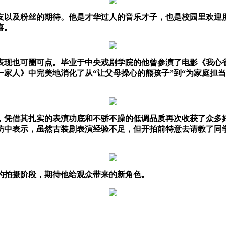
友以及粉丝的
期待。
他是才华过人的音乐才子，也是校园里欢迎
喜。
表现也可圈可点。毕业于中央戏剧学院的他曾参演了电影《我心
一家人》中
完美地消化了
从
“让父母操心的熊孩子”到“为家庭担
，
凭借
其
扎实的表演功底和不骄不躁的低调品质
再次收获了众多
访中表示，虽然古装剧表演经验不足，但开拍前特意去请教了同
的拍摄阶段，期待他给观众带来的新角色。