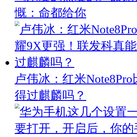
慨：命都给你
卢伟冰：红米Note8P
得过麒麟吗？