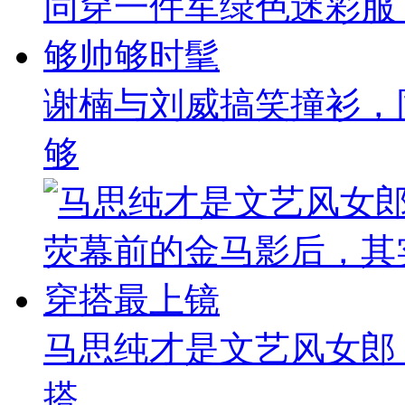
谢楠与刘威搞笑撞衫，
够
马思纯才是文艺风女郎
搭