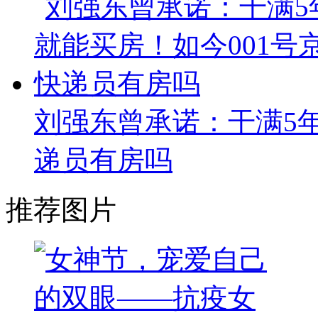
刘强东曾承诺：干满5年
递员有房吗
推荐图片