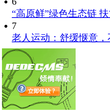
6
“高原鲜”绿色生态链 
7
老人运动：舒缓惬意，