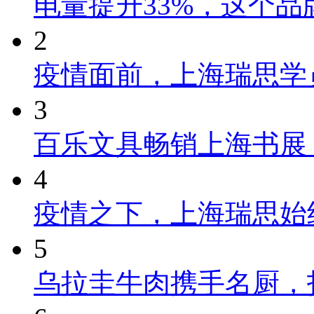
电量提升33%，这个
2
疫情面前，上海瑞思学
3
百乐文具畅销上海书展
4
疫情之下，上海瑞思始
5
乌拉圭牛肉携手名厨，