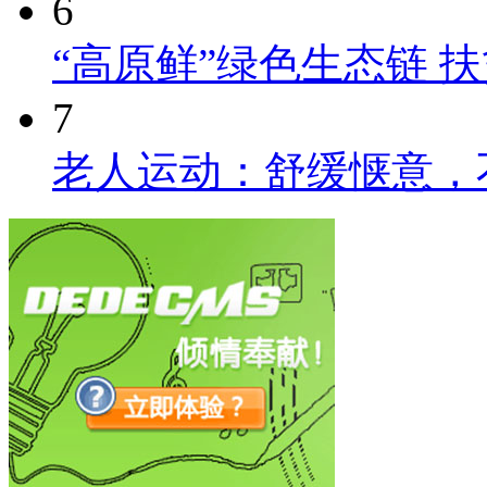
6
“高原鲜”绿色生态链 
7
老人运动：舒缓惬意，