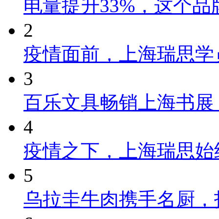
电量提升33%，这个
2
疫情面前，上海瑞思学
3
百乐文具畅销上海书展
4
疫情之下，上海瑞思始
5
乌拉圭牛肉携手名厨，