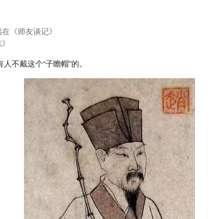
廌在《师友谈记》
志》
人不戴这个“子瞻帽”的。