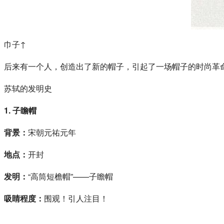
巾子↑
后来有一个人，创造出了新的帽子，引起了一场帽子的时尚革
苏轼的发明史
1. 子瞻帽
背景：
宋朝元祐元年
地点：
开封
发明：
“高筒短檐帽”——子瞻帽
吸睛程度：
围观！引人注目！