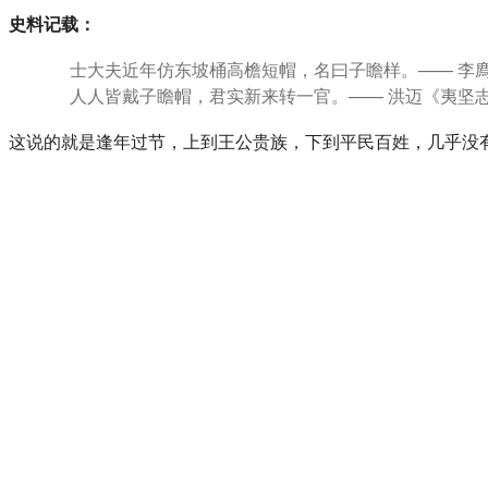
史料记载：
士大夫近年仿东坡桶高檐短帽，名曰子瞻样。—— 李
人人皆戴子瞻帽，君实新来转一官。—— 洪迈《夷坚
这说的就是逢年过节，上到王公贵族，下到平民百姓，几乎没有