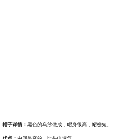
帽子详情：
黑色的乌纱做成，帽身很高，帽檐短。
优点：
中间是空的，比头巾透气