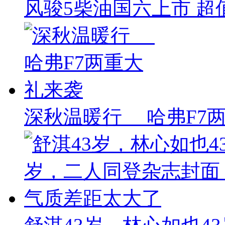
风骏5柴油国六上市 超值
深秋温暖行 哈弗F7