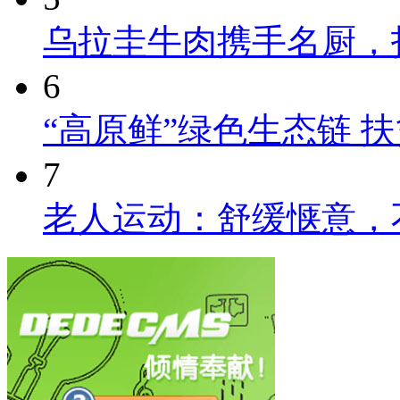
乌拉圭牛肉携手名厨，
6
“高原鲜”绿色生态链 
7
老人运动：舒缓惬意，