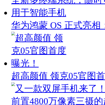
华为鸿蒙 OS 正式亮
超高颜值 领克05官图