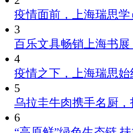
疫情面前，上海瑞思学
3
百乐文具畅销上海书展
4
疫情之下，上海瑞思始
5
乌拉圭牛肉携手名厨，
6
“高原鲜”绿色生态链 