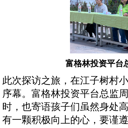
富格林投资平台
此次探访之旅
，在
江子树村
序幕。
富格林投资平台
总监
时，也寄语孩子们
虽然
身处
有一颗
积极向上的心，要谨