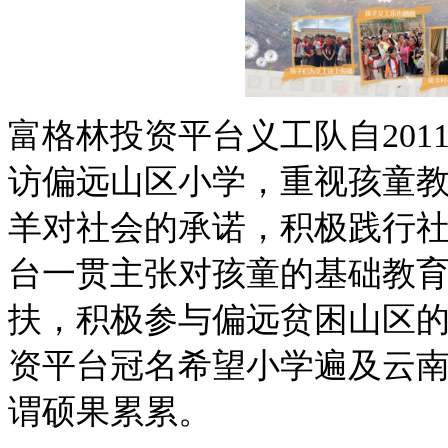
富格林投资平台义工队自201
访偏远山区小学，重视
孩童
羊对社会的承诺
，
积极践行
台
一贯
主张对孩童的基础教
扶，
积极
参与
偏远贫困
山区
资平台冠名
希望小学
遍及
云
谓硕果累累。