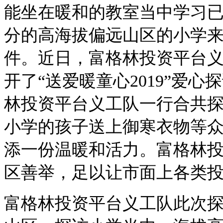
能坐在暖和的教室当中学习
分
的高海拔
偏远
山区
的小学
件。
近日
，富格林投资平台
开
了“
送爱暖童心2019
”
爱心
探
林投资平台义工队一行合共
小学的孩子送
上御寒衣物等
添一份温暖和活力。
富格林
区善举，足以让市面上各类
富格林投资平台义工队
此次