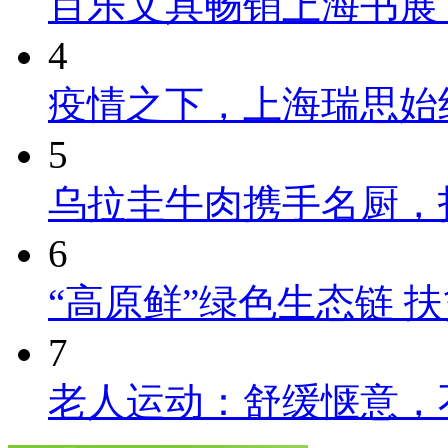
百乐文具畅销上海书展
4
疫情之下，上海瑞思始
5
乌拉圭牛肉携手名厨，
6
“高原鲜”绿色生态链 
7
老人运动：舒缓惬意，