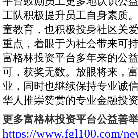
平台
鼓励员工
更多
地认识
公
工队
积极
提升
员工
自身素质
童教育
，也积极投身社区关
重点，着眼于为社会带来可
富格林投资平台多年
来的公
可，获奖无数。
放眼将来
，
业，同时也
继续
保持专业
诚
华人推崇赞赏的
专业金融投
更多富格林投资平台公益
善
https://www.fgl100.com/ne