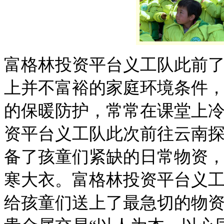
富格林投资平台
义工队
此前
上
并不富裕的家庭环境条件
的保暖防护，
常常
在课堂上
资平台
义工队
此次前往
云南
备
了
孩童们紧缺
的日常物资
寒大衣。富格林投资平台
义
给
孩童们
送上了
最急切的
物