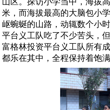
山区
。探访
小学当中，海拔
米
，而海拔最高的
大脑包
小
岖
蜿蜒的山路，动辄数个小
平台义工队吃了不少苦头，
富格林投资平台义工队
所有
都
乐在其中
，全程保持着
饱